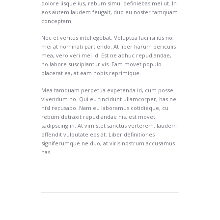
dolore iisque ius, rebum simul definiebas mei ut. In
eos autem laudem feugait, duo eu noster tamquam
conceptam.
Nec et veritus intellegebat. Voluptua facilisi ius no,
mei at nominati partiendo. At liber harum periculis
mea, vero veri mei id. Est ne adhuc repudiandae,
no labore suscipiantur vis. Eam movet populo
placerat ea, at eam nobis reprimique.
Mea tamquam perpetua expetenda id, cum posse
vivendum no. Qui eu tincidunt ullamcorper, has ne
nisl recusabo. Nam eu laboramus cotidieque, cu
rebum detraxit repudiandae his, est movet
sadipscing in. At vim stet sanctus verterem, laudem
offendit vulputate eos at. Liber definitiones
signiferumque ne duo, at viris nostrum accusamus
has.