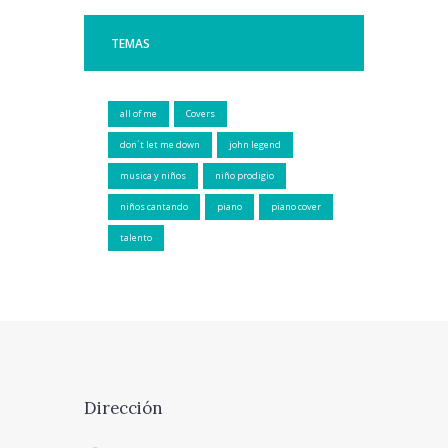
TEMAS
all of me
Covers
don´t let me down
john legend
musica y niños
niño prodigio
niños cantando
piano
piano cover
talento
Dirección