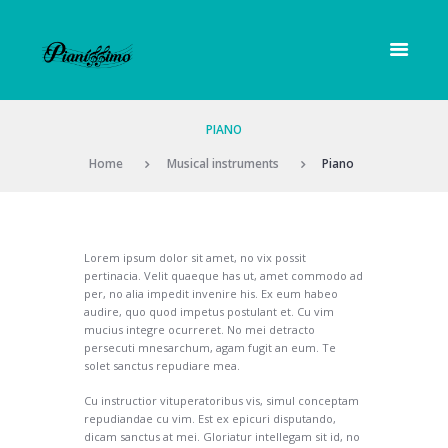
PIANO
Home
Musical instruments
Piano
Lorem ipsum dolor sit amet, no vix possit
pertinacia. Velit quaeque has ut, amet commodo ad
per, no alia impedit invenire his. Ex eum habeo
audire, quo quod impetus postulant et. Cu vim
mucius integre ocurreret. No mei detracto
persecuti mnesarchum, agam fugit an eum. Te
solet sanctus repudiare mea.
Cu instructior vituperatoribus vis, simul conceptam
repudiandae cu vim. Est ex epicuri disputando,
dicam sanctus at mei. Gloriatur intellegam sit id, no