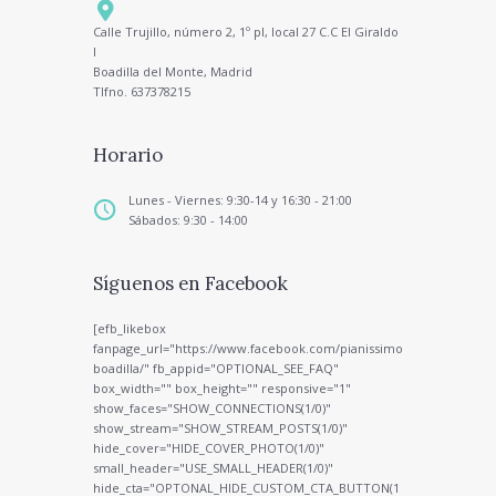
Calle Trujillo, número 2, 1º pl, local 27 C.C El Giraldo
I
Boadilla del Monte, Madrid
Tlfno. 637378215
Horario
Lunes - Viernes: 9:30-14 y 16:30 - 21:00
Sábados: 9:30 - 14:00
Síguenos en Facebook
[efb_likebox
fanpage_url="https://www.facebook.com/pianissimo
boadilla/" fb_appid="OPTIONAL_SEE_FAQ"
box_width="" box_height="" responsive="1"
show_faces="SHOW_CONNECTIONS(1/0)"
show_stream="SHOW_STREAM_POSTS(1/0)"
hide_cover="HIDE_COVER_PHOTO(1/0)"
small_header="USE_SMALL_HEADER(1/0)"
hide_cta="OPTONAL_HIDE_CUSTOM_CTA_BUTTON(1