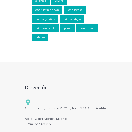
all of me
Covers
don´t let me down
john legend
musica y niños
niño prodigio
niños cantando
piano
piano cover
talento
Dirección
Calle Trujillo, número 2, 1º pl, local 27 C.C El Giraldo
I
Boadilla del Monte, Madrid
Tlfno. 637378215