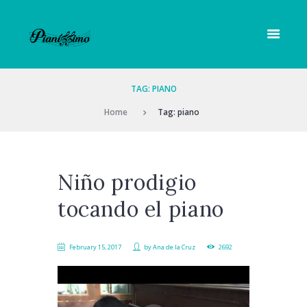
TAG: PIANO
Home
Tag: piano
Niño prodigio
tocando el piano
February 15, 2017
by
Ana de la Cruz
2692