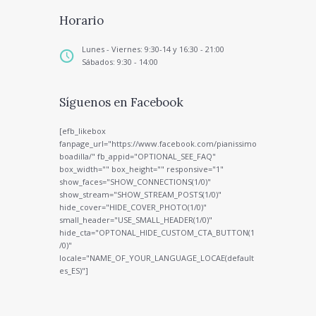
Horario
Lunes - Viernes: 9:30-14 y 16:30 - 21:00
Sábados: 9:30 - 14:00
Síguenos en Facebook
[efb_likebox
fanpage_url="https://www.facebook.com/pianissimo
boadilla/" fb_appid="OPTIONAL_SEE_FAQ"
box_width="" box_height="" responsive="1"
show_faces="SHOW_CONNECTIONS(1/0)"
show_stream="SHOW_STREAM_POSTS(1/0)"
hide_cover="HIDE_COVER_PHOTO(1/0)"
small_header="USE_SMALL_HEADER(1/0)"
hide_cta="OPTONAL_HIDE_CUSTOM_CTA_BUTTON(1
/0)"
locale="NAME_OF_YOUR_LANGUAGE_LOCAE(default
es_ES)"]