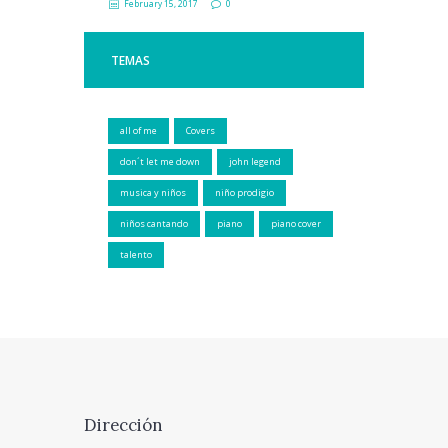
February 15, 2017
0
TEMAS
all of me
Covers
don´t let me down
john legend
musica y niños
niño prodigio
niños cantando
piano
piano cover
talento
Dirección