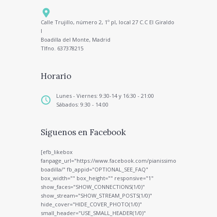
Calle Trujillo, número 2, 1º pl, local 27 C.C El Giraldo
I
Boadilla del Monte, Madrid
Tlfno. 637378215
Horario
Lunes - Viernes: 9:30-14 y 16:30 - 21:00
Sábados: 9:30 - 14:00
Síguenos en Facebook
[efb_likebox
fanpage_url="https://www.facebook.com/pianissimo
boadilla/" fb_appid="OPTIONAL_SEE_FAQ"
box_width="" box_height="" responsive="1"
show_faces="SHOW_CONNECTIONS(1/0)"
show_stream="SHOW_STREAM_POSTS(1/0)"
hide_cover="HIDE_COVER_PHOTO(1/0)"
small_header="USE_SMALL_HEADER(1/0)"