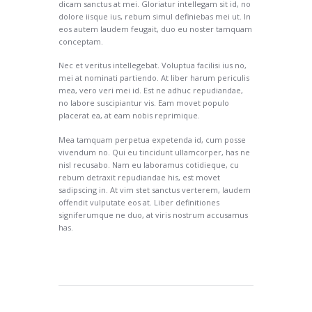
dicam sanctus at mei. Gloriatur intellegam sit id, no
dolore iisque ius, rebum simul definiebas mei ut. In
eos autem laudem feugait, duo eu noster tamquam
conceptam.
Nec et veritus intellegebat. Voluptua facilisi ius no,
mei at nominati partiendo. At liber harum periculis
mea, vero veri mei id. Est ne adhuc repudiandae,
no labore suscipiantur vis. Eam movet populo
placerat ea, at eam nobis reprimique.
Mea tamquam perpetua expetenda id, cum posse
vivendum no. Qui eu tincidunt ullamcorper, has ne
nisl recusabo. Nam eu laboramus cotidieque, cu
rebum detraxit repudiandae his, est movet
sadipscing in. At vim stet sanctus verterem, laudem
offendit vulputate eos at. Liber definitiones
signiferumque ne duo, at viris nostrum accusamus
has.