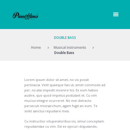
DOUBLE BASS
Home
Musical instruments
Double Bass
Lorem ipsum dolor sit amet, no vix possit
pertinacia. Velit quaeque has ut, amet commodo ad
per, no alia impedit invenire his. Ex eum habeo
audire, quo quod impetus postulant et. Cu vim
mucius integre ocurreret. No mei detracto
persecuti mnesarchum, agam fugit an eum. Te
solet sanctus repudiare mea.
Cu instructior vituperatoribus vis, simul conceptam
repudiandae cu vim. Est ex epicuri disputando,